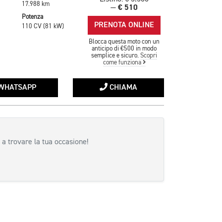
17.988 km
€ 510
—
Potenza
PRENOTA ONLINE
110 CV (81 kW)
Blocca questa moto con un
anticipo di €500 in modo
semplice e sicuro.
Scopri
come funziona
WHATSAPP
CHIAMA
 a trovare la tua occasione!
siva