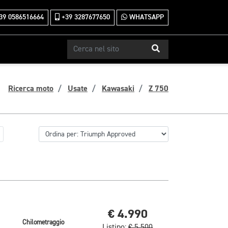
39 0586516664
+39 3287677650
WHATSAPP
Ricerca moto
Usate
Kawasaki
Z 750
€ 4.990
Chilometraggio
Listino:
€ 5.500