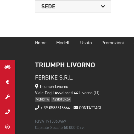
SEDE
Home
Modelli
Usato
Promozioni
TRIUMPH LIVORNO
FERBIKE S.R.L.
Triumph Livorno
Viale Degli Avvalorati 44 Livorno (LI)
VENDITA
ASSISTENZA
+ 39 0586516664
CONTATTACI
P.IVA 1915060469
Capitale Sociale 50.000 € i.v.