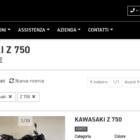
+ 
ONI
ASSISTENZA
AZIENDA
CONTATTI
 Z 750
E
ati
Nuova ricerca
Indietro
1/1
Avanti
saki
Z 750
KAWASAKI Z 750
1/10
USATO
Categoria
Colore