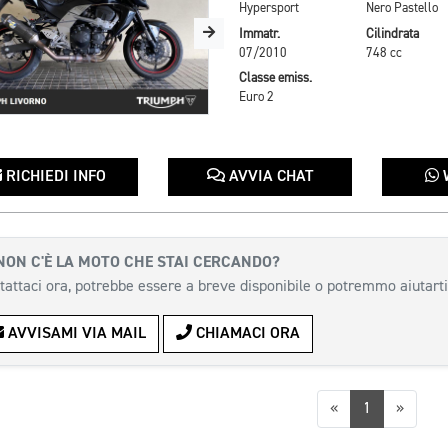
Hypersport
Nero Pastello
Immatr.
Cilindrata
07/2010
748 cc
Classe emiss.
Euro 2
RICHIEDI INFO
AVVIA CHAT
NON C'È LA MOTO CHE STAI CERCANDO?
tattaci ora, potrebbe essere a breve disponibile o potremmo aiutarti
AVVISAMI VIA MAIL
CHIAMACI ORA
Precedente
Succes
«
1
»