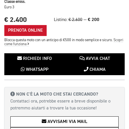
Classe emiss.
Euro 3
€ 2.400
€ 200
Listino:
€ 2.600
—
PRENOTA ONLINE
Blocca questa moto con un anticipo di €500 in modo semplice e sicuro.
Scopri
come funziona
RICHIEDI INFO
AVVIA CHAT
WHATSAPP
CHIAMA
NON C'È LA MOTO CHE STAI CERCANDO?
Contattaci ora, potrebbe essere a breve disponibile o
potremmo aiutarti a trovare la tua occasione!
AVVISAMI VIA MAIL