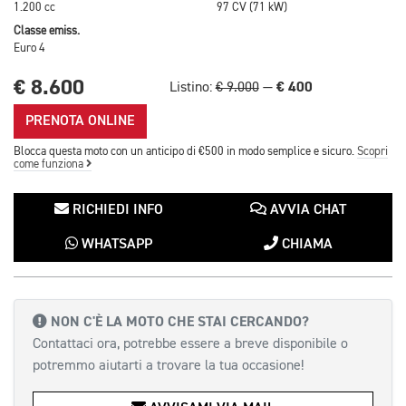
1.200 cc
97 CV (71 kW)
Classe emiss.
Euro 4
€ 8.600
€ 400
Listino:
€ 9.000
—
PRENOTA ONLINE
Blocca questa moto con un anticipo di €500 in modo semplice e sicuro.
Scopri
come funziona
RICHIEDI INFO
AVVIA CHAT
WHATSAPP
CHIAMA
NON C'È LA MOTO CHE STAI CERCANDO?
Contattaci ora, potrebbe essere a breve disponibile o
potremmo aiutarti a trovare la tua occasione!