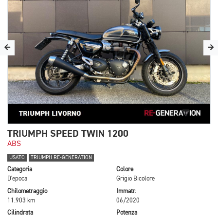
TRIUMPH SPEED TWIN 1200
ABS
USATO
TRIUMPH RE-GENERATION
Categoria
Colore
D'epoca
Grigio Bicolore
Chilometraggio
Immatr.
11.903 km
06/2020
Cilindrata
Potenza