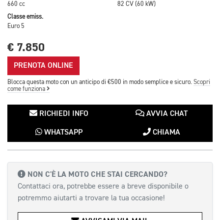
660 cc
82 CV (60 kW)
Classe emiss.
Euro 5
€ 7.850
PRENOTA ONLINE
Blocca questa moto con un anticipo di €500 in modo semplice e sicuro.
Scopri
come funziona
RICHIEDI INFO
AVVIA CHAT
WHATSAPP
CHIAMA
NON C'È LA MOTO CHE STAI CERCANDO?
Contattaci ora, potrebbe essere a breve disponibile o
potremmo aiutarti a trovare la tua occasione!