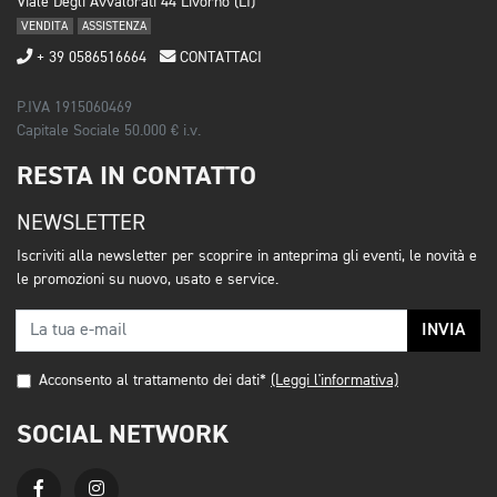
Viale Degli Avvalorati 44 Livorno (LI)
VENDITA
ASSISTENZA
+ 39 0586516664
CONTATTACI
P.IVA 1915060469
Capitale Sociale 50.000 € i.v.
RESTA IN CONTATTO
NEWSLETTER
Iscriviti alla newsletter per scoprire in anteprima gli eventi, le novità e
le promozioni su nuovo, usato e service.
INVIA
Acconsento al trattamento dei dati*
(Leggi l'informativa)
SOCIAL NETWORK