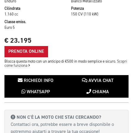
Enduro
Bianco Metallizzato
Cilindrata
Potenza
1.160 cc
150 CV (110 kW)
Classe emiss.
Euro 5
€ 23.195
PRENOTA ONLINE
Blocca questa moto con un anticipo di €500 in modo semplice e sicuro.
Scopri
come funziona
RICHIEDI INFO
AVVIA CHAT
WHATSAPP
CHIAMA
NON C'È LA MOTO CHE STAI CERCANDO?
Contattaci ora, potrebbe essere a breve disponibile o
potremmo aiutarti a trovare la tua occasione!