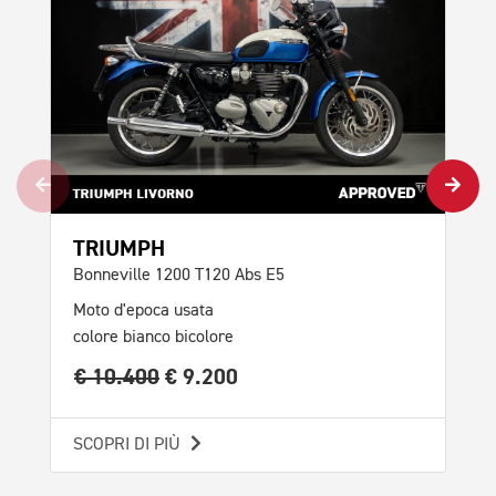
Mot
col
€ 
SCO
TRIUMPH
Bonneville 1200 T120 Abs E5
Moto d'epoca usata
colore bianco bicolore
€ 10.400
€ 9.200
SCOPRI DI PIÙ