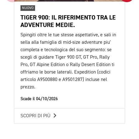
NUOVO
NU
TIGER 900: IL RIFERIMENTO TRA LE
TR
ADVENTURE MEDIE.
TU
Spingiti oltre le tue stesse aspettative, e sali in
E' 
sella alla famiglia di mid-size adventure piu'
pro
completa e tecnologica del suo segmento: se
esc
scegli di guidare Tiger 900 GT, GT Pro, Rally
val
Pro, GT Alpine Edition o Rally Desert Edition ti
in 
offriamo le borse laterali. Expedition (codici
Sca
articolo A9500880 e A9501287) incluse nel
prezzo.
SC
Scade il 04/10/2026
SCOPRI DI PIÙ