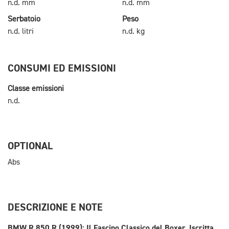
n.d. mm
n.d. mm
Serbatoio
Peso
n.d. litri
n.d. kg
CONSUMI ED EMISSIONI
Classe emissioni
n.d.
OPTIONAL
Abs
DESCRIZIONE E NOTE
BMW R 850 R (1999): Il Fascino Classico del Boxer, Iscritta