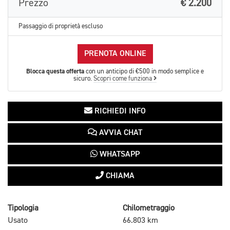
Prezzo
€ 2.200
Passaggio di proprietà escluso
PRENOTA ONLINE
Blocca questa offerta
con un anticipo di €500 in modo semplice e
sicuro.
Scopri come funziona
RICHIEDI INFO
AVVIA CHAT
WHATSAPP
CHIAMA
Tipologia
Chilometraggio
Usato
66.803 km