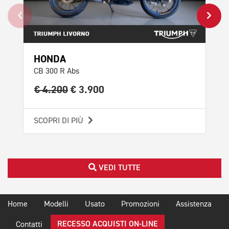
HONDA
TR
CB 300 R Abs
Str
€ 4.200
€ 3.900
€ 
SCOPRI DI PIÙ
SCO
VEDI TUTTE
Home
Modelli
Usato
Promozioni
Assistenza
RECESSO ACQUISTI ON-LINE
Contatti