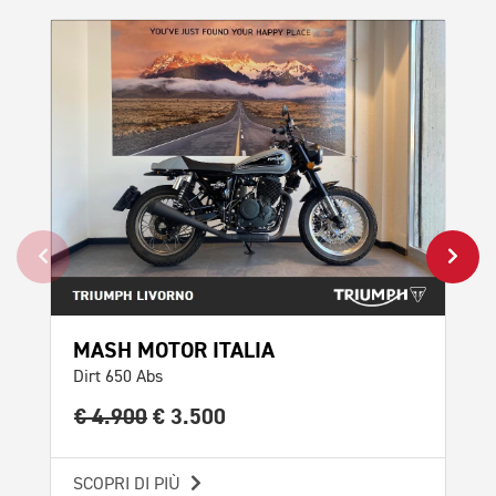
PROMO
MASH MOTOR ITALIA
TR
Dirt 650 Abs
Scr
€ 4.900
€ 3.500
€ 
SCOPRI DI PIÙ
SCO