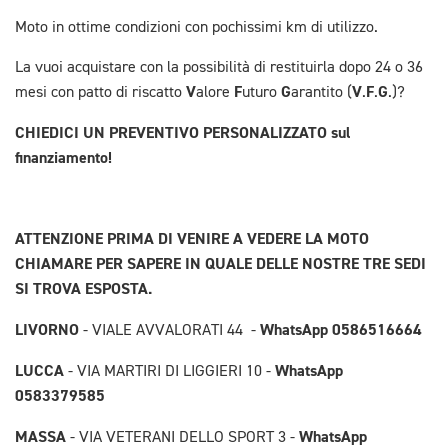
Moto in ottime condizioni con pochissimi km di utilizzo.
La vuoi acquistare con la possibilità di restituirla dopo 24 o 36
V
F
G
V
F
G
mesi con patto di riscatto
alore
uturo
arantito (
.
.
.)?
CHIEDICI UN PREVENTIVO PERSONALIZZATO sul
finanziamento!
ATTENZIONE PRIMA DI VENIRE A VEDERE LA MOTO
CHIAMARE PER SAPERE IN QUALE DELLE NOSTRE TRE SEDI
SI TROVA ESPOSTA.
LIVORNO
WhatsApp 0586516664
- VIALE AVVALORATI 44 -
LUCCA
WhatsApp
- VIA MARTIRI DI LIGGIERI 10 -
0583379585
MASSA
WhatsApp
- VIA VETERANI DELLO SPORT 3 -