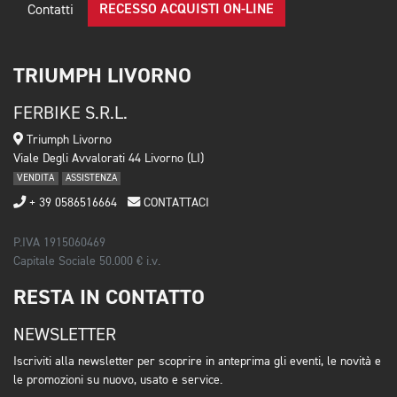
RECESSO ACQUISTI ON-LINE
Contatti
TRIUMPH LIVORNO
FERBIKE S.R.L.
Triumph Livorno
Viale Degli Avvalorati 44 Livorno (LI)
VENDITA
ASSISTENZA
+ 39 0586516664
CONTATTACI
P.IVA 1915060469
Capitale Sociale 50.000 € i.v.
RESTA IN CONTATTO
NEWSLETTER
Iscriviti alla newsletter per scoprire in anteprima gli eventi, le novità e
le promozioni su nuovo, usato e service.