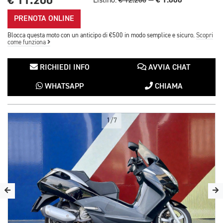
€ 11.200
€ 1.000
Listino:
€ 12.200
—
PRENOTA ONLINE
Blocca questa moto con un anticipo di €500 in modo semplice e sicuro.
Scopri
come funziona
RICHIEDI INFO
AVVIA CHAT
WHATSAPP
CHIAMA
1/7