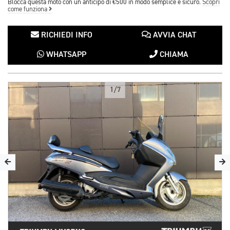
Blocca questa moto con un anticipo di €500 in modo semplice e sicuro.
Scopri
come funziona
RICHIEDI INFO
AVVIA CHAT
WHATSAPP
CHIAMA
1/7