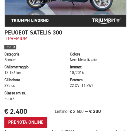
PEUGEOT SATELIS 300
II PREMIUM
USATO
Categoria
Colore
Scooter
Nero Metallizzato
Chilometraggio
Immatr.
13.156 km
10/2016
Cilindrata
Potenza
278 cc
22 CV (16 kW)
Classe emiss.
Euro 3
€ 2.400
€ 200
Listino:
€ 2.600
—
PRENOTA ONLINE