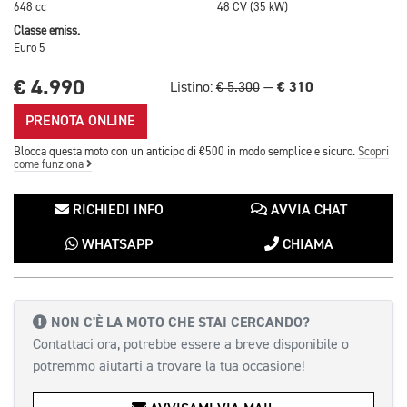
648 cc
48 CV (35 kW)
Classe emiss.
Euro 5
€ 4.990
€ 310
Listino:
€ 5.300
—
PRENOTA ONLINE
Blocca questa moto con un anticipo di €500 in modo semplice e sicuro.
Scopri
come funziona
RICHIEDI INFO
AVVIA CHAT
WHATSAPP
CHIAMA
NON C'È LA MOTO CHE STAI CERCANDO?
Contattaci ora, potrebbe essere a breve disponibile o
potremmo aiutarti a trovare la tua occasione!