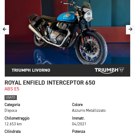
ROYAL ENFIELD INTERCEPTOR 650
ABS E5
USATO
Categoria
Colore
D'epoca
Azzurro Metallizzato
Chilometraggio
Immatr.
12.653 km
04/2021
Cilindrata
Potenza