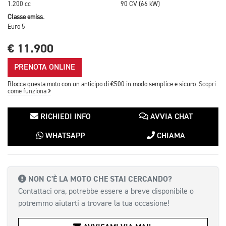
1.200 cc
90 CV (66 kW)
Classe emiss.
Euro 5
€ 11.900
PRENOTA ONLINE
Blocca questa moto con un anticipo di €500 in modo semplice e sicuro.
Scopri
come funziona
RICHIEDI INFO
AVVIA CHAT
WHATSAPP
CHIAMA
NON C'È LA MOTO CHE STAI CERCANDO?
Contattaci ora, potrebbe essere a breve disponibile o
potremmo aiutarti a trovare la tua occasione!