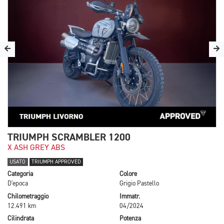
TRIUMPH SCRAMBLER 1200
X ASH GREY ABS
USATO
TRIUMPH APPROVED
Categoria
Colore
D'epoca
Grigio Pastello
Chilometraggio
Immatr.
12.491 km
04/2024
Cilindrata
Potenza