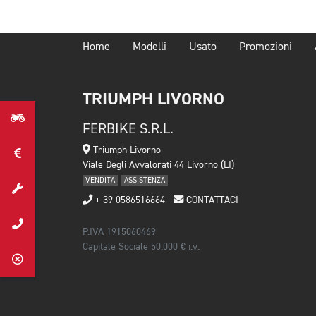
Home
Modelli
Usato
Promozioni
TRIUMPH LIVORNO
FERBIKE S.R.L.
Triumph Livorno
Viale Degli Avvalorati 44 Livorno (LI)
VENDITA
ASSISTENZA
+ 39 0586516664
CONTATTACI
P.IVA 1915060469
Capitale Sociale 50.000 € i.v.