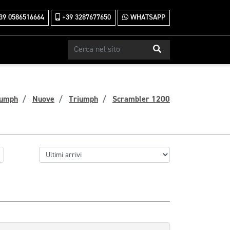
39 0586516664
+39 3287677650
WHATSAPP
iumph
Nuove
Triumph
Scrambler 1200