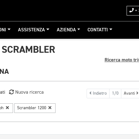
+ 
ONI
ASSISTENZA
AZIENDA
CONTATTI
 SCRAMBLER
Ricerca moto tr
GNA
ati
Nuova ricerca
Indietro
1/0
Avanti
mph
Scrambler 1200