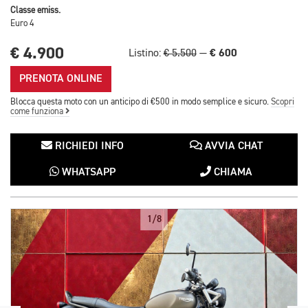
Classe emiss.
Euro 4
€ 4.900
€ 600
Listino:
€ 5.500
—
PRENOTA ONLINE
Blocca questa moto con un anticipo di €500 in modo semplice e sicuro.
Scopri
come funziona
RICHIEDI INFO
AVVIA CHAT
WHATSAPP
CHIAMA
1/8