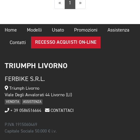
Precedente
Successiva
«
1
»
Home
Modelli
Usato
Promozioni
Assistenza
RECESSO ACQUISTI ON-LINE
Contatti
TRIUMPH LIVORNO
FERBIKE S.R.L.
Triumph Livorno
Viale Degli Avvalorati 44 Livorno (LI)
VENDITA
ASSISTENZA
+ 39 0586516664
CONTATTACI
P.IVA 1915060469
Capitale Sociale 50.000 € i.v.