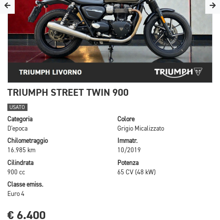
TRIUMPH STREET TWIN 900
USATO
Categoria
Colore
D'epoca
Grigio Micalizzato
Chilometraggio
Immatr.
16.985 km
10/2019
Cilindrata
Potenza
900 cc
65 CV (48 kW)
Classe emiss.
Euro 4
€ 6.400