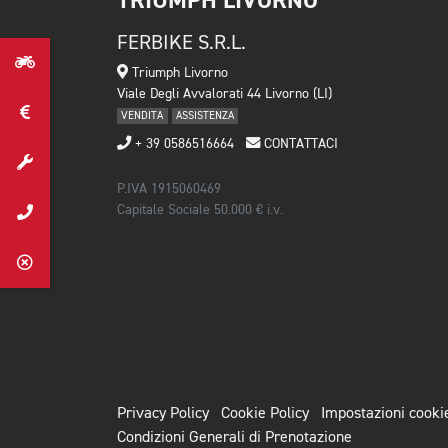
TRIUMPH LIVORNO
FERBIKE S.R.L.
Triumph Livorno
Viale Degli Avvalorati 44 Livorno (LI)
VENDITA
ASSISTENZA
+ 39 0586516664
CONTATTACI
P.IVA 1915060469
Capitale Sociale 50.000 € i.v.
Privacy Policy
Cookie Policy
Impostazioni cooki
Condizioni Generali di Prenotazione