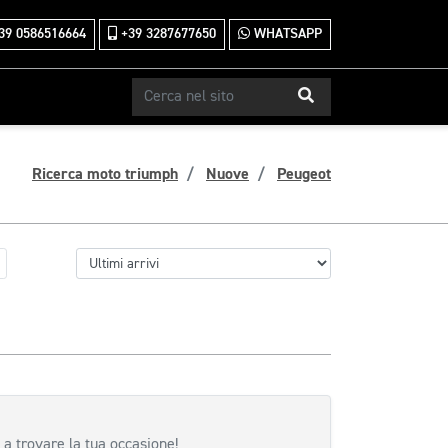
39 0586516664
+39 3287677650
WHATSAPP
Ricerca moto triumph
Nuove
Peugeot
 a trovare la tua occasione!