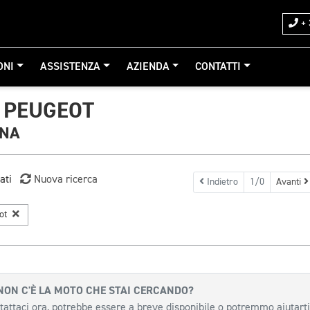
+ 
ONI
ASSISTENZA
AZIENDA
CONTATTI
 PEUGEOT
GNA
ati
Nuova ricerca
Indietro
1/0
Avanti
ot
NON C'È LA MOTO CHE STAI CERCANDO?
tattaci ora, potrebbe essere a breve disponibile o potremmo aiutarti