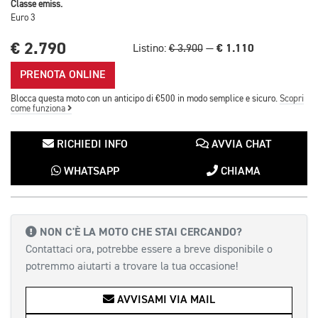
Classe emiss.
Euro 3
€ 2.790
€ 1.110
Listino:
€ 3.900
—
PRENOTA ONLINE
Blocca questa moto con un anticipo di €500 in modo semplice e sicuro.
Scopri
come funziona
RICHIEDI INFO
AVVIA CHAT
WHATSAPP
CHIAMA
NON C'È LA MOTO CHE STAI CERCANDO?
Contattaci ora, potrebbe essere a breve disponibile o
potremmo aiutarti a trovare la tua occasione!
AVVISAMI VIA MAIL