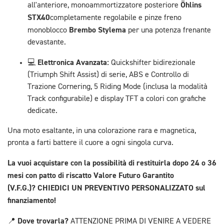
Öhlins
all'anteriore, monoammortizzatore posteriore
STX40
completamente regolabile e pinze freno
Brembo Stylema
monoblocco
per una potenza frenante
devastante.
Elettronica Avanzata:
💻
Quickshifter bidirezionale
(Triumph Shift Assist) di serie, ABS e Controllo di
Trazione Cornering, 5 Riding Mode (inclusa la modalità
Track configurabile) e display TFT a colori con grafiche
dedicate.
Una moto esaltante, in una colorazione rara e magnetica,
pronta a farti battere il cuore a ogni singola curva.
La vuoi acquistare con la possibilità di restituirla dopo 24 o 36
mesi con patto di riscatto Valore Futuro Garantito
(V.F.G.)?
CHIEDICI UN PREVENTIVO PERSONALIZZATO sul
finanziamento!
Dove trovarla?
📍
ATTENZIONE PRIMA DI VENIRE A VEDERE