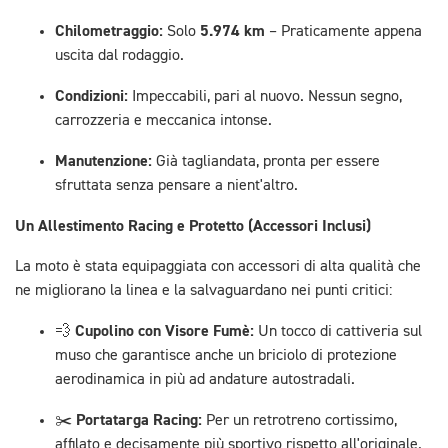
Chilometraggio:
5.974 km
Solo
– Praticamente appena
uscita dal rodaggio.
Condizioni:
Impeccabili, pari al nuovo. Nessun segno,
carrozzeria e meccanica intonse.
Manutenzione:
Già tagliandata, pronta per essere
sfruttata senza pensare a nient'altro.
Un Allestimento Racing e Protetto (Accessori Inclusi)
La moto è stata equipaggiata con accessori di alta qualità che
ne migliorano la linea e la salvaguardano nei punti critici:
Cupolino con Visore Fumè:
💨
Un tocco di cattiveria sul
muso che garantisce anche un briciolo di protezione
aerodinamica in più ad andature autostradali.
Portatarga Racing:
✂️
Per un retrotreno cortissimo,
affilato e decisamente più sportivo rispetto all'originale.