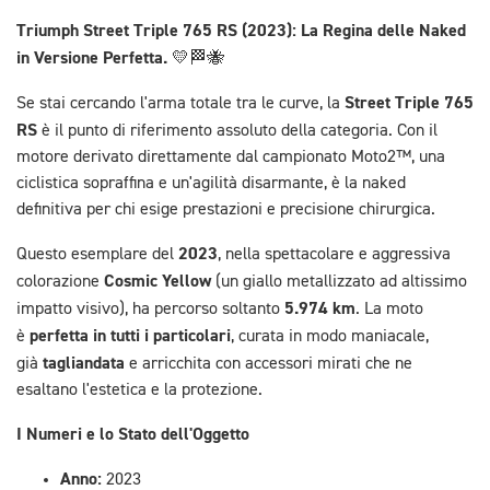
Triumph Street Triple 765 RS (2023): La Regina delle Naked
in Versione Perfetta.
💛🏁🐝
Street Triple 765
Se stai cercando l'arma totale tra le curve, la
RS
è il punto di riferimento assoluto della categoria. Con il
motore derivato direttamente dal campionato Moto2™, una
ciclistica sopraffina e un'agilità disarmante, è la naked
definitiva per chi esige prestazioni e precisione chirurgica.
2023
Questo esemplare del
, nella spettacolare e aggressiva
Cosmic Yellow
colorazione
(un giallo metallizzato ad altissimo
5.974 km
impatto visivo), ha percorso soltanto
. La moto
perfetta in tutti i particolari
è
, curata in modo maniacale,
tagliandata
già
e arricchita con accessori mirati che ne
esaltano l'estetica e la protezione.
I Numeri e lo Stato dell'Oggetto
Anno:
2023