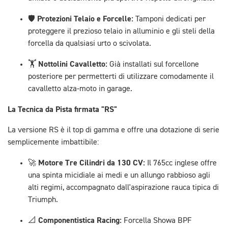
Protezioni Telaio e Forcelle:
🛡️
Tamponi dedicati per
proteggere il prezioso telaio in alluminio e gli steli della
forcella da qualsiasi urto o scivolata.
Nottolini Cavalletto:
🏋️
Già installati sul forcellone
posteriore per permetterti di utilizzare comodamente il
cavalletto alza-moto in garage.
La Tecnica da Pista firmata "RS"
La versione RS è il top di gamma e offre una dotazione di serie
semplicemente imbattibile:
Motore Tre Cilindri da 130 CV:
🚀
Il 765cc inglese offre
una spinta micidiale ai medi e un allungo rabbioso agli
alti regimi, accompagnato dall'aspirazione rauca tipica di
Triumph.
Componentistica Racing:
📐
Forcella Showa BPF