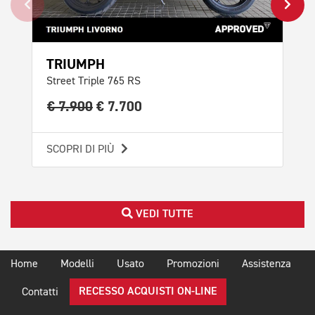
TRIUMPH
TR
Street Triple 765 RS
Tri
€ 7.900
€ 7.700
€ 
SCOPRI DI PIÙ
SCO
VEDI TUTTE
Home
Modelli
Usato
Promozioni
Assistenza
RECESSO ACQUISTI ON-LINE
Contatti