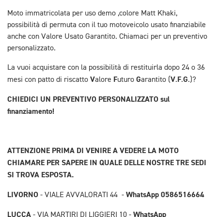
Moto immatricolata per uso demo ,colore Matt Khaki,
possibilità di permuta con il tuo motoveicolo usato finanziabile
anche con Valore Usato Garantito. Chiamaci per un preventivo
personalizzato.
La vuoi acquistare con la possibilità di restituirla dopo 24 o 36
V
F
G
V
F
G
mesi con patto di riscatto
alore
uturo
arantito (
.
.
.)?
CHIEDICI UN PREVENTIVO PERSONALIZZATO sul
finanziamento!
ATTENZIONE PRIMA DI VENIRE A VEDERE LA MOTO
CHIAMARE PER SAPERE IN QUALE DELLE NOSTRE TRE SEDI
SI TROVA ESPOSTA.
LIVORNO
WhatsApp 0586516664
- VIALE AVVALORATI 44 -
LUCCA
WhatsApp
- VIA MARTIRI DI LIGGIERI 10 -