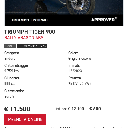
TRIUMPH TIGER 900
RALLY ARAGON ABS
USATO
TRIUMPH APPROVED
Categoria
Colore
Enduro
Grigio Bicolore
Chilometraggio
Immatr.
9.759 km
12/2023
Cilindrata
Potenza
888 cc
95 CV (70 kW)
Classe emiss.
Euro 5
€ 11.500
€ 600
Listino:
€ 12.100
—
PRENOTA ONLINE