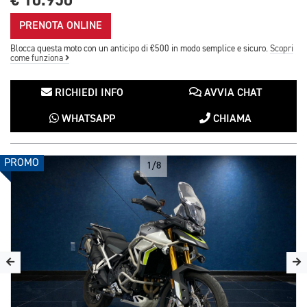
€ 10.950
PRENOTA ONLINE
Blocca questa moto con un anticipo di €500 in modo semplice e sicuro.
Scopri
come funziona
RICHIEDI INFO
AVVIA CHAT
WHATSAPP
CHIAMA
PROMO
1/8