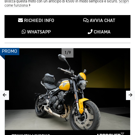
Blocca questa moto con un anticipo di €500 in modo semplice e sicuro.
Scopri
come funziona
RICHIEDI INFO
AVVIA CHAT
WHATSAPP
CHIAMA
PROMO
1/9