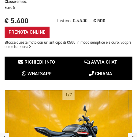
Classe emiss.
Euro 5
€ 5.400
€ 500
Listino:
€ 5.900
—
PRENOTA ONLINE
Blocca questa moto con un anticipo di €500 in modo semplice e sicuro.
Scopri
come funziona
RICHIEDI INFO
AVVIA CHAT
WHATSAPP
CHIAMA
1/7