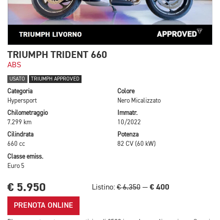
TRIUMPH TRIDENT 660
ABS
USATO
TRIUMPH APPROVED
Categoria
Colore
Hypersport
Nero Micalizzato
Chilometraggio
Immatr.
7.299 km
10/2022
Cilindrata
Potenza
660 cc
82 CV (60 kW)
Classe emiss.
Euro 5
€ 5.950
€ 400
Listino:
€ 6.350
—
PRENOTA ONLINE