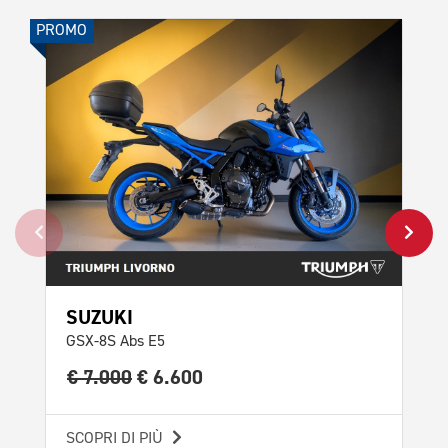
PROMO
PROMO
SUZUKI
H
GSX-8S Abs E5
CB 
€ 7.000
€ 6.600
€ 
SCOPRI DI PIÙ
SCO