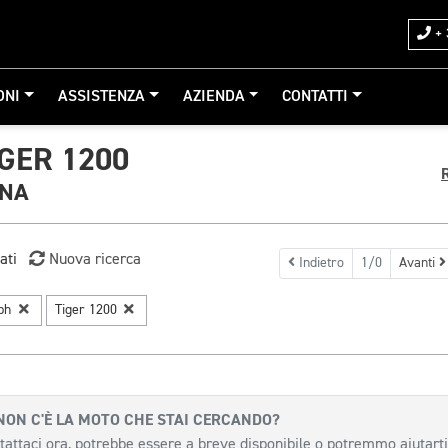
+ 
ONI
ASSISTENZA
AZIENDA
CONTATTI
GER 1200
GNA
ati
Nuova ricerca
Indietro
1/0
Avanti
mph
Tiger 1200
NON C'È LA MOTO CHE STAI CERCANDO?
tattaci ora, potrebbe essere a breve disponibile o potremmo aiutarti