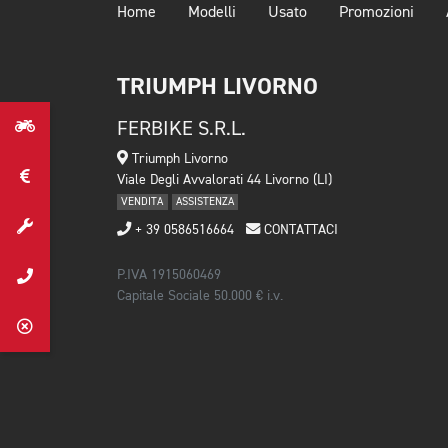
Home
Modelli
Usato
Promozioni
TRIUMPH LIVORNO
FERBIKE S.R.L.
Triumph Livorno
Viale Degli Avvalorati 44 Livorno (LI)
VENDITA
ASSISTENZA
+ 39 0586516664
CONTATTACI
P.IVA 1915060469
Capitale Sociale 50.000 € i.v.