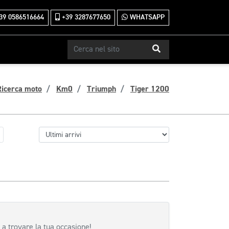
39 0586516664
+39 3287677650
WHATSAPP
Ricerca moto
Km0
Triumph
Tiger 1200
 a trovare la tua occasione!