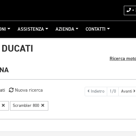
+ 
ONI
ASSISTENZA
AZIENDA
CONTATTI
 DUCATI
Ricerca mot
GNA
ati
Nuova ricerca
Indietro
1/0
Avanti
i
Scrambler 800