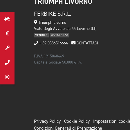
TRIUMPH LIVORNO
FERBIKE S.R.L.
Triumph Livorno
Viale Degli Avvalorati 44 Livorno (LI)
VENDITA
ASSISTENZA
+ 39 0586516664
CONTATTACI
P.IVA 1915060469
Capitale Sociale 50.000 € i.v.
Privacy Policy
Cookie Policy
Impostazioni cooki
Condizioni Generali di Prenotazione