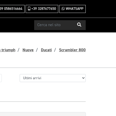
39 0586516664
+39 3287677650
WHATSAPP
o triumph
Nuove
Ducati
Scrambler 800