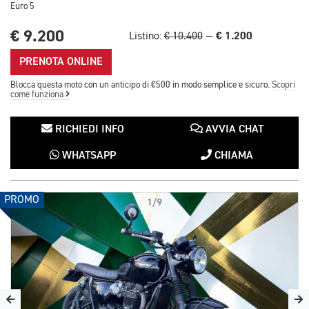
Euro 5
€ 9.200
€ 1.200
Listino:
€ 10.400
—
PRENOTA ONLINE
Blocca questa moto con un anticipo di €500 in modo semplice e sicuro.
Scopri
come funziona
RICHIEDI INFO
AVVIA CHAT
WHATSAPP
CHIAMA
PROMO
1/9