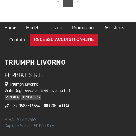
Precedente
Successiva
«
1
»
Home
Modelli
Usato
Promozioni
Assistenza
RECESSO ACQUISTI ON-LINE
Contatti
TRIUMPH LIVORNO
FERBIKE S.R.L.
Triumph Livorno
Viale Degli Avvalorati 44 Livorno (LI)
VENDITA
ASSISTENZA
+ 39 0586516664
CONTATTACI
P.IVA 1915060469
Capitale Sociale 50.000 € i.v.