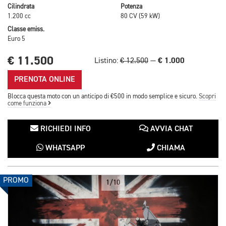
Cilindrata
Potenza
1.200 cc
80 CV (59 kW)
Classe emiss.
Euro 5
€ 11.500
€ 1.000
Listino:
€ 12.500
—
PRENOTA ONLINE
Blocca questa moto con un anticipo di €500 in modo semplice e sicuro.
Scopri
come funziona
RICHIEDI INFO
AVVIA CHAT
WHATSAPP
CHIAMA
PROMO
1/10