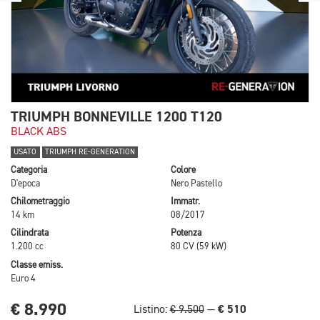
TRIUMPH BONNEVILLE 1200 T120
BLACK ABS
USATO
TRIUMPH RE-GENERATION
Categoria
Colore
D'epoca
Nero Pastello
Chilometraggio
Immatr.
14 km
08/2017
Cilindrata
Potenza
1.200 cc
80 CV (59 kW)
Classe emiss.
Euro 4
€ 8.990
€ 510
Listino:
€ 9.500
—