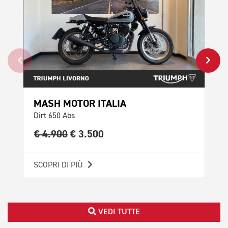
MASH MOTOR ITALIA
TR
Dirt 650 Abs
Spe
€ 4.900
€ 3.500
€ 
SCOPRI DI PIÙ
SCO
VEDI TUTTE