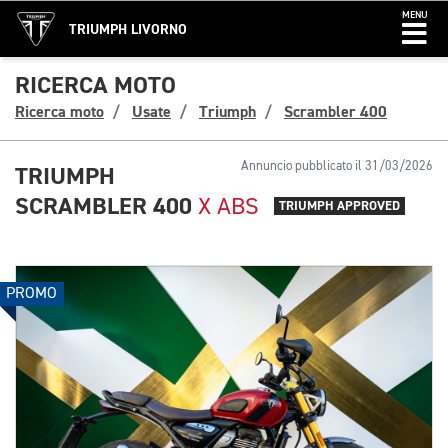
MENU
TRIUMPH LIVORNO
RICERCA MOTO
Ricerca moto
Usate
Triumph
Scrambler 400
Annuncio pubblicato il 31/03/2026
TRIUMPH
SCRAMBLER 400
X ABS
TRIUMPH APPROVED
PROMO