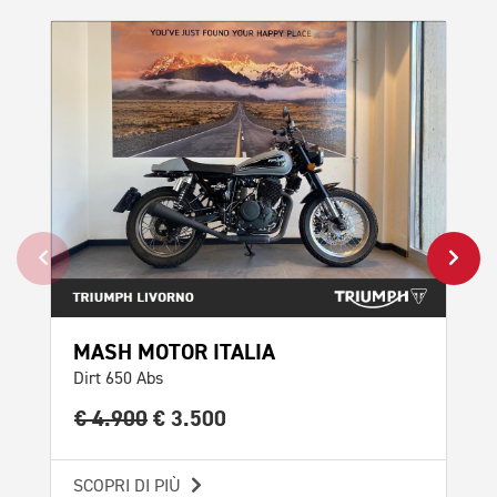
PROMO
MASH MOTOR ITALIA
TR
Dirt 650 Abs
Spe
€ 4.900
€ 3.500
€ 
SCOPRI DI PIÙ
SCO