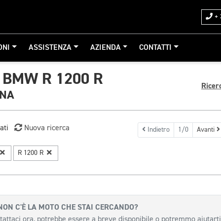
+ 
ONI
ASSISTENZA
AZIENDA
CONTATTI
BMW R 1200 R
Ricer
GNA
ati
Nuova ricerca
Indietro
1/0
Avanti
R 1200 R
NON C'È LA MOTO CHE STAI CERCANDO?
tattaci ora, potrebbe essere a breve disponibile o potremmo aiutarti