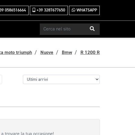
39 0586516664
+39 3287677650
WHATSAPP
ca moto triumph
Nuove
Bmw
R 1200 R
 a trovare la tua occasione!