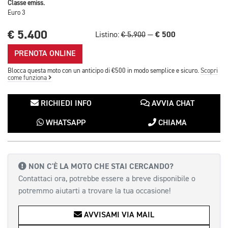
Classe emiss.
Euro 3
€ 5.400
€ 500
Listino:
€ 5.900
—
PRENOTA ONLINE
Blocca questa moto con un anticipo di €500 in modo semplice e sicuro.
Scopri
come funziona
RICHIEDI INFO
AVVIA CHAT
WHATSAPP
CHIAMA
NON C'È LA MOTO CHE STAI CERCANDO?
Contattaci ora, potrebbe essere a breve disponibile o
potremmo aiutarti a trovare la tua occasione!
AVVISAMI VIA MAIL