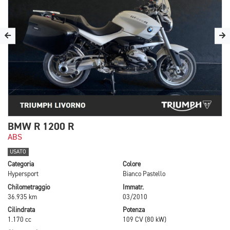
BMW R 1200 R
ABS
USATO
Categoria
Colore
Hypersport
Bianco Pastello
Chilometraggio
Immatr.
36.935 km
03/2010
Cilindrata
Potenza
1.170 cc
109 CV (80 kW)